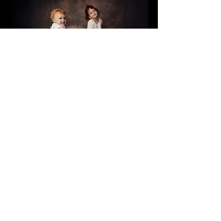
Enagrom Photographie — Studio photo à Maisoncelles-
en-Brie (77580)
07 60 81 64 58
enagrom.photographie@gmail.com
© 2026 Enagrom Photographie. Tous droits réservés.
Mes prestations :
-
Grossesse